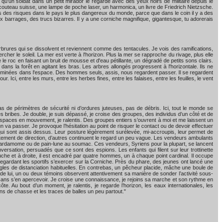
qu'un soldat dans un petit mirador le regarde avec des yeux noirs de militaire depuis le
, un couteau suisse, une lampe de poche laser, un harmonica, un livre de Friedrich Nietzsche.
 des risques dans le pays le plus dangereux du monde, parce que dans le coin il y a des
aux barrages, des trucs bizarres. Il y a une corniche magnifique, gigantesque, tu adorerais
marbrures qui se dissolvent et reviennent comme des tentacules. Je vois des ramifications,
ercher le soleil. La mer est verte à l'horizon. Plus la mer se rapproche du rivage, plus elle
 roc en faisant un bruit de mousse et d'eau pétillante, un dégradé de petits sons clairs.
t dans la forêt en agitant les bras. Les arbres allongés progressent à l'horizontale. Ils ne
sséminées dans l'espace. Des hommes seuls, assis, nous regardent passer. Il se regardent
 Ici, entre les murs, entre les herbes fines, entre les falaises, entre les feuilles, le vent
 de périmètres de sécurité ni d’ordures juteuses, pas de débris. Ici, tout le monde se
 bribes. Je double, je suis dépassé, je croise des groupes, des individus d’un côté et de
es espaces en mouvement, je ralentis. Des groupes entiers s’ouvrent à moi et me laissent un
un va passer. Je provoque l’hésitation au point de risquer le contact ou de devoir effectuer
s qui sont assis dessus. Leur posture légèrement surélevée, mi-accroupis, leur permet de
ubitement de direction, d’autres continuent le regard un peu vague. Les vendeurs ambulants
la cardamome ou de pain-lune au soumac. Ces vendeurs, Syriens pour la plupart, se lancent
versation, persuadés que ce sont des espions. Les enfants qui filent sur leur trottinette
uche et à droite, il est encadré par quatre hommes, un à chaque point cardinal. Il occupe
gardant les sportifs s’exercer sur la Corniche. Près du phare, des jeunes ont lancé une
gles de distanciation habituelles. En contrebas, un pêcheur placide, mâche une boule de
é de lui, un ou deux témoins observent attentivement sa manière de sonder l’activité sous-
sans s’en apercevoir. Je croise une connaissance, je rejoins sa marche et son rythme en
te. Au bout d’un moment, je ralentis, je regarde l’horizon, les eaux internationales, les
ns de chasse et les traces de balles un peu partout."