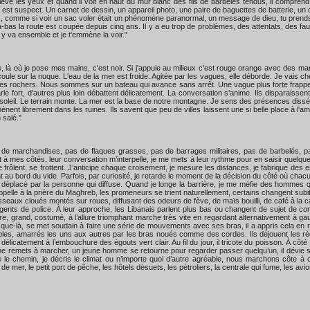
ève les yeux et quand il voit en haut du mur blanc des fils de barbelés tendus, il comprend 
te tout est suspect. Un carnet de dessin, un appareil photo, une paire de baguettes de batterie
 , comme si voir un sac voler était un phénomène paranormal, un message de dieu, tu prends
 là-bas la route est coupée depuis cinq ans. Il y a eu trop de problèmes, des attentats, des f
on y va ensemble et je t'emmène la voir."
ce, là où je pose mes mains, c'est noir. Si j'appuie au milieux c'est rouge orange avec des 
 coule sur la nuque. L'eau de la mer est froide. Agitée par les vagues, elle déborde. Je vais ch
les rochers. Nous sommes sur un bateau qui avance sans arrêt. Une vague plus forte frappe le
parle fort, d'autres plus loin débattent délicatement. La conversation s'anime. Ils disparaissen
 le soleil. Le terrain monte. La mer est la base de notre montagne. Je sens des présences di
nt librement dans les ruines. Ils savent que peu de villes laissent une si belle place à l'amour.
 salé."
 de marchandises, pas de flaques grasses, pas de barrages militaires, pas de barbelés, pas
 mes côtés, leur conversation m’interpelle, je me mets à leur rythme pour en saisir quelques
, se frôlent, se frottent. J’anticipe chaque croisement, je mesure les distances, je fabrique d
t au bord du vide. Parfois, par curiosité, je retarde le moment de la décision du côté où chac
air déplacé par la personne qui diffuse. Quand je longe la barrière, je me méfie des homme
 appelle à la prière du Maghreb, les promeneurs se trient naturellement, certains changent s
tasseaux cloués montés sur roues, diffusant des odeurs de fève, de maïs bouilli, de café à 
gents de police. À leur approche, les Libanais parlent plus bas ou changent de sujet de con
e, grand, costumé, à l’allure triomphant marche très vite en regardant alternativement à ga
ue-là, se met soudain à faire une série de mouvements avec ses bras, il a appris cela en re
mbles, amarrés les uns aux autres par les bras noués comme des cordes. Ils déjouent les rè
élicatement à l’embouchure des égouts vert clair. Au fil du jour, il tricote du poisson. À côt
e me remets à marcher, un jeune homme se retourne pour regarder passer quelqu’un, il dévie 
e le chemin, je décris le climat ou n’importe quoi d’autre agréable, nous marchons côte à cô
r, le petit port de pêche, les hôtels désuets, les pétroliers, la centrale qui fume, les avio