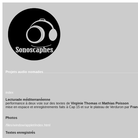
Projets audio nomades
......................................................................................................
index
Lecturade méditerranéenne
performance à deux voix sur des textes de
Virginie Thomas
et
Mathias Poisson
mise en espace et enregistrements faits à Cap 15 et sur le plateau de Verduron par
Fran
Photos
/files/window/applet/index.html
Textes enregistrés