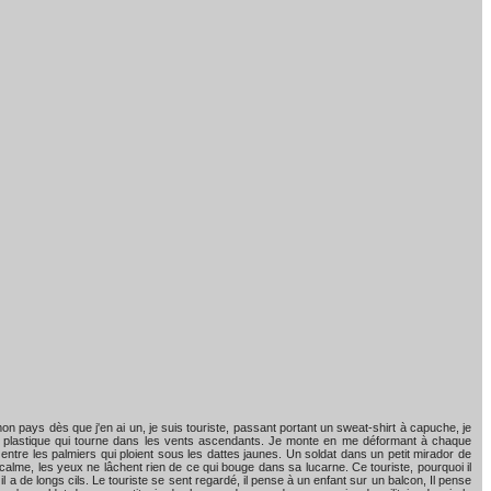
mon pays dès que j'en ai un, je suis touriste, passant portant un sweat-shirt à capuche, je
 sac plastique qui tourne dans les vents ascendants. Je monte en me déformant à chaque
entre les palmiers qui ploient sous les dattes jaunes. Un soldat dans un petit mirador de
 calme, les yeux ne lâchent rien de ce qui bouge dans sa lucarne. Ce touriste, pourquoi il
 a de longs cils. Le touriste se sent regardé, il pense à un enfant sur un balcon, Il pense