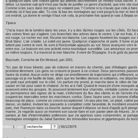
à quelqu'un dans une voiture garée qui attends discrètement un rendez-vous secret. Il l
début. Le touriste sait qu'il n'est pas facile de justifier ce genre d'activité, que très vi
Comme si les sacs dans ton pays ne volaient pas ? Comme si tu n'avais que cela à faire
endroits où il faut pas aller. Tu vois là bas les montagnes qui vont jusqu'à la mer et ben
cet endroit, ça donne le vertige il faut voir cela, la prochaine fois quand je vais à Bejaia 
Tipaza
"J'ai la trace de la lumière dans les yeux, il y a des tâches rouges sur les côtés. En fa
des veines fines qui s'agitent. Les branchies des arbres dans le ventre. L'air est frais, il
est rouge. Le rocher est noir, l'écume est blanche. Les vagues fouettent les nuages sur 
Bruit blanc. L'air crépite. Le soleil est jaune. Quelqu'un s'approche et parle. Il fume et 
luttent pas contre le vent. Ils sont à l'horizontale appuyés au sol. Nous avançons vers
entre eux. Le buisson est une activité extra-touristique surveillée. Les amoureux se promène
se relève toujours. Il a traversé la mer blanche. Il vient de l'Espagne. Il a le goût du jasmin
Beyrouth, Corniche de Ein Mreissé, juin 2001.
"Ici, pas de trous béants, pas de voitures en travers du chemin, pas d’étalages gavés
promène librement. Les gens se croisent et jouent à se croiser. Deux personnes passent à
l’autre du trottoir. Aucun ordre ne dirige cet emmêlement de trajectoires qui s’effleurent
passage où je me faufile de biais, alors que les familles denses et solidaires, me déporten
un petit saut précipité sur le côté. Un parfum me prend, je marche dans le sillon de l’
sauter en l’air pour saisir le chaland. Je les ai à l’œil. Quand le muezzin d’une mosquée
avancent entre les groupes. Ils poussent lentement leur charrette, véritable cuisine en 
en permanence des signes de la main, s’informent du flux des clients et de l’arrivée d’a
coupent les intervalles entre les marcheurs confus. Dans l’autre sens, un homme d’affair
beaucoup de place, comme un convoi exceptionnel. Un peu plus loin, un pépé, calme jusq
danse, un dabké, invitant les passants à compléter cette farandole, ils tremblent ense
pain, met l’hameçon dans sa bouche autour duquel il dépose un bout d’appât qu’il plonge d
marine. Je regarde aussi un moment son savoir-faire et son panier plein de fritures. J
parlant, je fais d’interminables politesses que j’ai apprises sans comprendre, je partag
montagnes enneigées du Jabal Sannine, les immeubles luxueux et gigantesques du bord de me
Edition
|
Login
|
| 56/123079