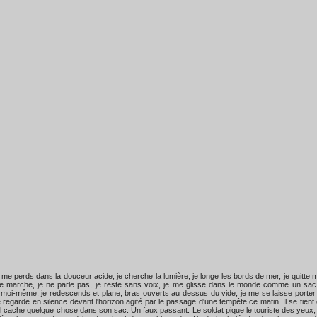
je me perds dans la douceur acide, je cherche la lumière, je longe les bords de mer, je quitte 
 quand je marche, je ne parle pas, je reste sans voix, je me glisse dans le monde comme un
r moi-même, je redescends et plane, bras ouverts au dessus du vide, je me se laisse porter 
e regarde en silence devant l'horizon agité par le passage d'une tempête ce matin. Il se tient
il cache quelque chose dans son sac. Un faux passant. Le soldat pique le touriste des yeux, il