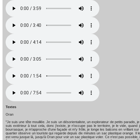
Textes
Oran
"Je suis une tête mouillée. Je suis un désorientaliste, un explorateur de petits paradis, 
suis extérieur à tout cela, donc j'existe, je n'occupe pas le territoire, je le vide,
bourrasque, je m'approche d'une façade et m'y frôle, je longe les balcons en vrillant su
quartier observe un touriste qui regarde depuis dix minutes un sac plastique orange. Il l
est venu jusque là, jusqu'à Oran pour voir un sac plastique voler. Ce n'est pas possible, 